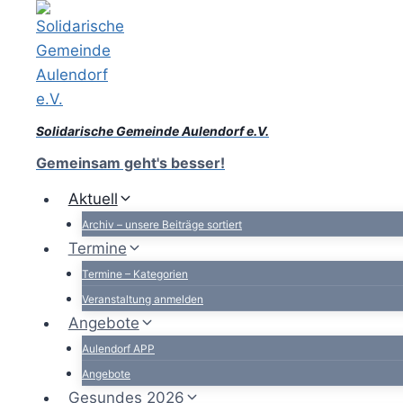
Zum
Inhalt
springen
Solidarische Gemeinde Aulendorf e.V.
Gemeinsam geht's besser!
Aktuell
Archiv – unsere Beiträge sortiert
Termine
Termine – Kategorien
Veranstaltung anmelden
Angebote
Aulendorf APP
Angebote
Gesundes 2026