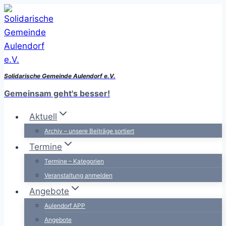
Zum
Inhalt
springen
Solidarische Gemeinde Aulendorf e.V.
Gemeinsam geht's besser!
Aktuell
Archiv – unsere Beiträge sortiert
Termine
Termine – Kategorien
Veranstaltung anmelden
Angebote
Aulendorf APP
Angebote