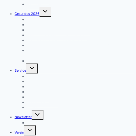
Angebote
Untermenü
Gesundes 2026
umschalten
Januar – Kleine Schritte
Februar – Abwehrkräfte
März – Darmgesundheit & Wohlbefinden
April – Kleine Impulse – große Wirkung
Mai – Warum Muskel- und Knochengesundheit so wichtig ist
Juni – Herz & Hirn in Bestform – Ein unschlagbares Duo!
Juli – Hitze und Sommergesundheit – gut hydriert durch den
Sommer
August – Gedächtnis stärken – Fit im Kopf!
Untermenü
Service
umschalten
Formulare für Aktive
Formulare für Mitglieder
Geschäftsstelle
Kontakformular
Presseberichte
Übersicht Angebote
Wissen
Untermenü
Newsletter
umschalten
Newsletter Archiv
Untermenü
Verein
umschalten