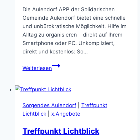
Die Aulendorf APP der Solidarischen
Gemeinde Aulendorf bietet eine schnelle
und unbürokratische Möglichkeit, Hilfe im
Alltag zu organisieren – direkt auf Ihrem
Smartphone oder PC. Unkompliziert,
direkt und kostenlos: So…
Aulendorf
Weiterlesen
APP:
Kontakt
und
Hilfe
Sorgendes Aulendorf
|
Treffpunkt
per
Lichtblick
|
x.Angebote
Klick
Treffpunkt Lichtblick