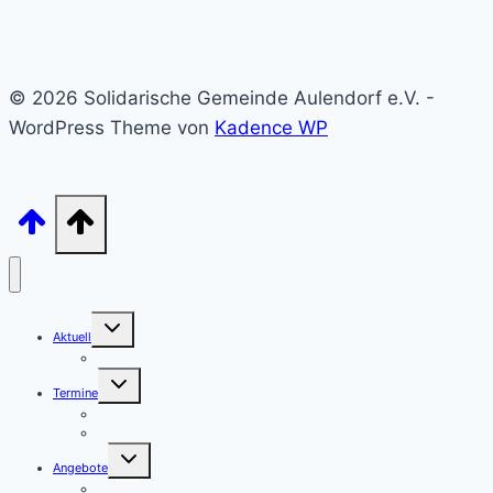
© 2026 Solidarische Gemeinde Aulendorf e.V. -
WordPress Theme von
Kadence WP
Untermenü
Aktuell
umschalten
Archiv – unsere Beiträge sortiert
Untermenü
Termine
umschalten
Termine – Kategorien
Veranstaltung anmelden
Untermenü
Angebote
umschalten
Aulendorf APP