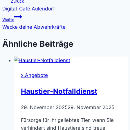
Beitragsnavigation
Zurück
Digital-Café Aulendorf
Weiter
Wecke deine Abwehrkräfte
Ähnliche Beiträge
x.Angebote
Haustier-Notfalldienst
29. November 2025
29. November 2025
Fürsorge für Ihr geliebtes Tier, wenn Sie
verhindert sind Haustiere sind treue