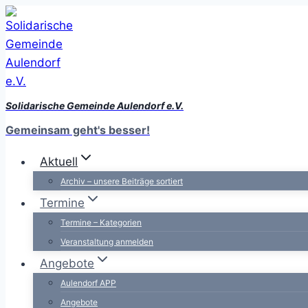
Zum
Inhalt
springen
Solidarische Gemeinde Aulendorf e.V.
Gemeinsam geht's besser!
Aktuell
Archiv – unsere Beiträge sortiert
Termine
Termine – Kategorien
Veranstaltung anmelden
Angebote
Aulendorf APP
Angebote