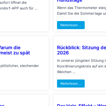
ofort öffnet die
Wenn das Thermometer steigt
lendorf-APP auch für …
Damit Sie die Sommertage u
Weiterlesen …
Warum die
Rückblick: Sitzung de
eist zu spät
2026
In unserer jüngsten Sitzung 
 plötzlicher, stechender
Koordinierungskreis auf ein e
Weichen …
Weiterlesen …
es
Der Halo-Effekt – War