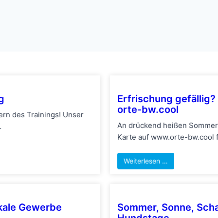
g
Erfrischung gefällig?
orte-bw.cool
dern des Trainings! Unser
An drückend heißen Sommertag
…
Karte auf www.orte-bw.cool f
Weiterlesen …
okale Gewerbe
Sommer, Sonne, Schat
Hundstage