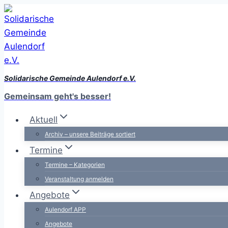
Zum
Inhalt
springen
Solidarische Gemeinde Aulendorf e.V.
Gemeinsam geht's besser!
Aktuell
Archiv – unsere Beiträge sortiert
Termine
Termine – Kategorien
Veranstaltung anmelden
Angebote
Aulendorf APP
Angebote