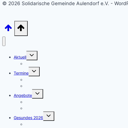
© 2026 Solidarische Gemeinde Aulendorf e.V. - Wor
Untermenü
Aktuell
umschalten
Archiv – unsere Beiträge sortiert
Untermenü
Termine
umschalten
Termine – Kategorien
Veranstaltung anmelden
Untermenü
Angebote
umschalten
Aulendorf APP
Angebote
Untermenü
Gesundes 2026
umschalten
Januar – Kleine Schritte