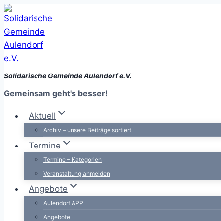
Zum
Inhalt
springen
Solidarische Gemeinde Aulendorf e.V.
Gemeinsam geht's besser!
Aktuell
Archiv – unsere Beiträge sortiert
Termine
Termine – Kategorien
Veranstaltung anmelden
Angebote
Aulendorf APP
Angebote