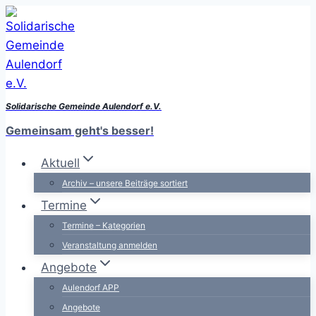
Zum
Inhalt
springen
Solidarische Gemeinde Aulendorf e.V.
Gemeinsam geht's besser!
Aktuell
Archiv – unsere Beiträge sortiert
Termine
Termine – Kategorien
Veranstaltung anmelden
Angebote
Aulendorf APP
Angebote