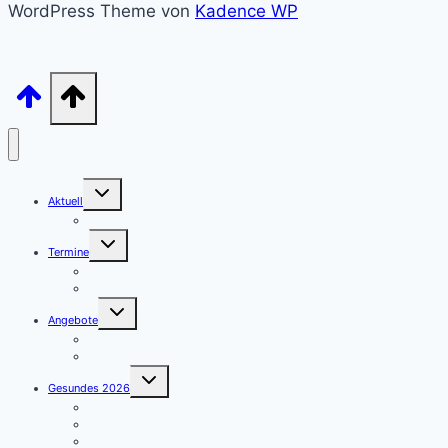
WordPress Theme von
Kadence WP
Untermenü
Aktuell
umschalten
Archiv – unsere Beiträge sortiert
Untermenü
Termine
umschalten
Termine – Kategorien
Veranstaltung anmelden
Untermenü
Angebote
umschalten
Aulendorf APP
Angebote
Untermenü
Gesundes 2026
umschalten
Januar – Kleine Schritte
Februar – Abwehrkräfte
März – Darmgesundheit & Wohlbefinden