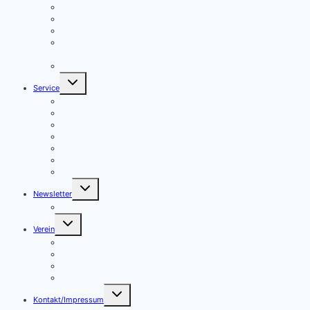
April – Kleine Impulse – große Wirkung
Mai – Warum Muskel- und Knochengesundheit so wichtig ist
Juni – Herz & Hirn in Bestform – Ein unschlagbares Duo!
Juli – Hitze und Sommergesundheit – gut hydriert durch den
Sommer
August – Gedächtnis stärken – Fit im Kopf!
Untermenü
Service
umschalten
Formulare für Aktive
Formulare für Mitglieder
Geschäftsstelle
Kontakformular
Presseberichte
Übersicht Angebote
Wissen
Untermenü
Newsletter
umschalten
Newsletter Archiv
Untermenü
Verein
umschalten
Geschäftsstelle
Koordinierungskreis
Mitglied werden!
Vorstand
Untermenü
Kontakt/Impressum
umschalten