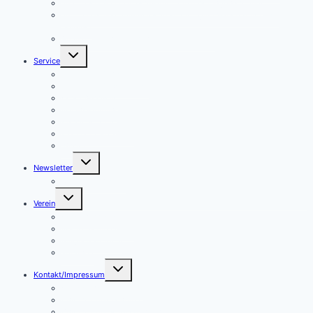
Juni – Herz & Hirn in Bestform – Ein unschlagbares Duo!
Juli – Hitze und Sommergesundheit – gut hydriert durch den
Sommer
August – Gedächtnis stärken – Fit im Kopf!
Untermenü
Service
umschalten
Formulare für Aktive
Formulare für Mitglieder
Geschäftsstelle
Kontakformular
Presseberichte
Übersicht Angebote
Wissen
Untermenü
Newsletter
umschalten
Newsletter Archiv
Untermenü
Verein
umschalten
Geschäftsstelle
Koordinierungskreis
Mitglied werden!
Vorstand
Untermenü
Kontakt/Impressum
umschalten
Cookie-Richtlinie (EU)
Datenschutzerklärung
Datenschutz Mitgliedsantrag