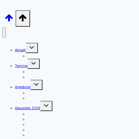
Untermenü
Aktuell
umschalten
Archiv – unsere Beiträge sortiert
Untermenü
Termine
umschalten
Termine – Kategorien
Veranstaltung anmelden
Untermenü
Angebote
umschalten
Aulendorf APP
Angebote
Untermenü
Gesundes 2026
umschalten
Januar – Kleine Schritte
Februar – Abwehrkräfte
März – Darmgesundheit & Wohlbefinden
April – Kleine Impulse – große Wirkung
Mai – Warum Muskel- und Knochengesundheit so wichtig ist