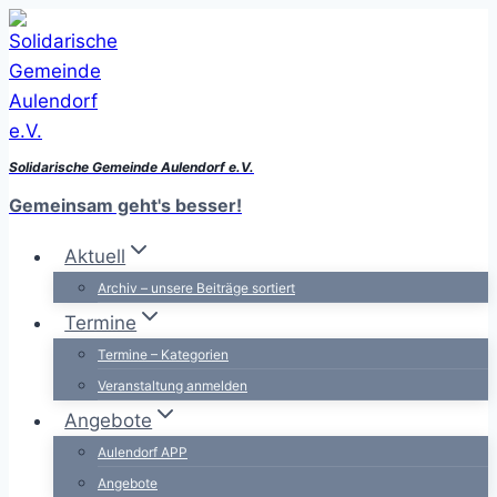
Zum
Inhalt
springen
Solidarische Gemeinde Aulendorf e.V.
Gemeinsam geht's besser!
Aktuell
Archiv – unsere Beiträge sortiert
Termine
Termine – Kategorien
Veranstaltung anmelden
Angebote
Aulendorf APP
Angebote