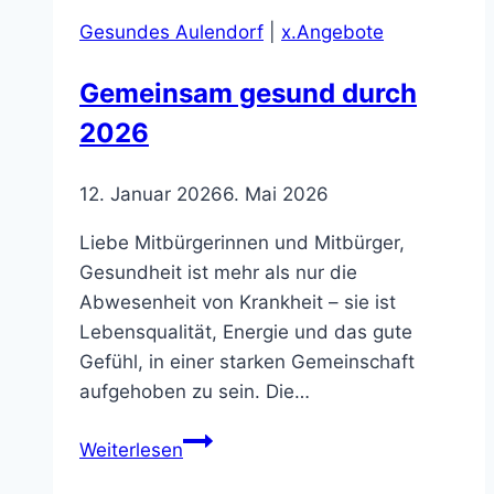
Rezept“
Gesundes Aulendorf
|
x.Angebote
für
Ihr
Gemeinsam gesund durch
Wohlbefinden
2026
12. Januar 2026
6. Mai 2026
Liebe Mitbürgerinnen und Mitbürger,
Gesundheit ist mehr als nur die
Abwesenheit von Krankheit – sie ist
Lebensqualität, Energie und das gute
Gefühl, in einer starken Gemeinschaft
aufgehoben zu sein. Die…
Gemeinsam
Weiterlesen
gesund