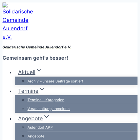
Zum
Inhalt
springen
Solidarische Gemeinde Aulendorf e.V.
Gemeinsam geht's besser!
Aktuell
Archiv – unsere Beiträge sortiert
Termine
Termine – Kategorien
Veranstaltung anmelden
Angebote
Aulendorf APP
Angebote