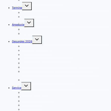
Untermenü
Termine
umschalten
Termine – Kategorien
Veranstaltung anmelden
Untermenü
Angebote
umschalten
Aulendorf APP
Angebote
Untermenü
Gesundes 2026
umschalten
Januar – Kleine Schritte
Februar – Abwehrkräfte
März – Darmgesundheit & Wohlbefinden
April – Kleine Impulse – große Wirkung
Mai – Warum Muskel- und Knochengesundheit so wichtig ist
Juni – Herz & Hirn in Bestform – Ein unschlagbares Duo!
Juli – Hitze und Sommergesundheit – gut hydriert durch den
Sommer
August – Gedächtnis stärken – Fit im Kopf!
Untermenü
Service
umschalten
Formulare für Aktive
Formulare für Mitglieder
Geschäftsstelle
Kontakformular
Presseberichte