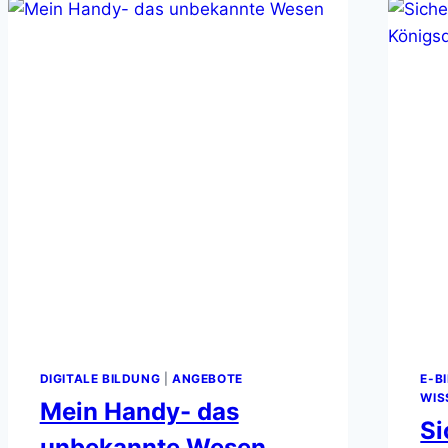
DIGITAL“
–
EIN
WORKSHOP
FÜR
DIE
ZUKUNFT
DIGITALE BILDUNG
|
ANGEBOTE
E-B
WIS
Mein Handy- das
Si
unbekannte Wesen