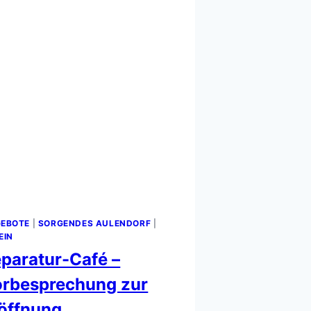
EBOTE
|
SORGENDES AULENDORF
|
EIN
paratur-Café –
rbesprechung zur
öffnung