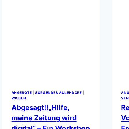
ANGEBOTE
|
SORGENDES AULENDORF
|
ANG
WISSEN
VER
Abgesagt!!„Hilfe,
Re
meine Zeitung wird
Vo
digital“ – Ein Workshop
Er