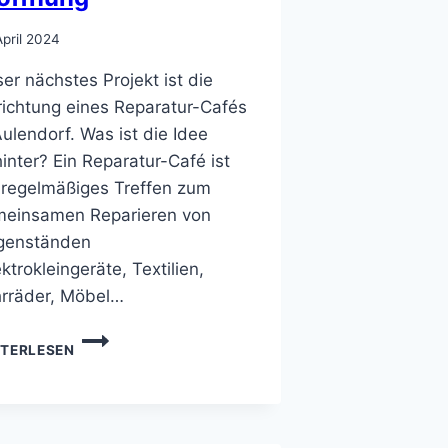
April 2024
er nächstes Projekt ist die
richtung eines Reparatur-Cafés
Aulendorf. Was ist die Idee
inter? Ein Reparatur-Café ist
 regelmäßiges Treffen zum
einsamen Reparieren von
genständen
ektrokleingeräte, Textilien,
rräder, Möbel…
REPARATUR-
ITERLESEN
CAFÉ
–
VORBESPRECHUNG
ZUR
ERÖFFNUNG