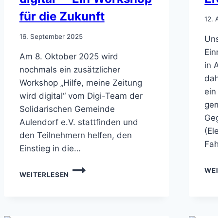
für die Zukunft
12. 
16. September 2025
Uns
Ein
Am 8. Oktober 2025 wird
in 
nochmals ein zusätzlicher
dah
Workshop „Hilfe, meine Zeitung
ein
wird digital“ vom Digi-Team der
gem
Solidarischen Gemeinde
Ge
Aulendorf e.V. stattfinden und
(El
den Teilnehmern helfen, den
Fah
Einstieg in die…
ABGESAGT!!
WE
WEITERLESEN
„HILFE,
MEINE
ZEITUNG
WIRD