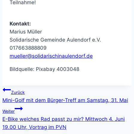
Teilnahme!
Kontakt:
Marius Müller
Solidarische Gemeinde Aulendorf e.V.
017663888809
mueller@solidarischinaulendorf.de
Bildquelle: Pixabay 4003048
Beitragsnavigation
Zurück
Mini-Golf mit dem Bürger-Treff am Samstag, 31. Mai
Weiter
E-Bike welches Rad passt zu mir? Mittwoch 4. Juni
19.00 Uhr, Vortrag im PVN