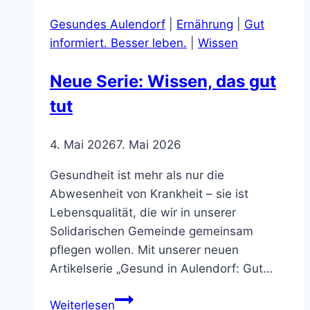
und
Gesundes Aulendorf
|
Ernährung
|
Gut
erfrischt
informiert. Besser leben.
|
Wissen
durch
die
Neue Serie: Wissen, das gut
Hundstage
tut
4. Mai 2026
7. Mai 2026
Gesundheit ist mehr als nur die
Abwesenheit von Krankheit – sie ist
Lebensqualität, die wir in unserer
Solidarischen Gemeinde gemeinsam
pflegen wollen. Mit unserer neuen
Artikelserie „Gesund in Aulendorf: Gut…
Neue
Weiterlesen