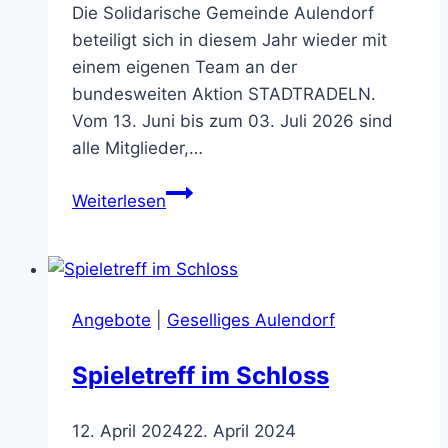
Die Solidarische Gemeinde Aulendorf
beteiligt sich in diesem Jahr wieder mit
einem eigenen Team an der
bundesweiten Aktion STADTRADELN.
Vom 13. Juni bis zum 03. Juli 2026 sind
alle Mitglieder,…
Solidarische
Weiterlesen
Gemeinde
Aulendorf
geht
beim
Angebote
|
Geselliges Aulendorf
STADTRADELN
als
Spieletreff im Schloss
Team
an
12. April 2024
22. April 2024
den