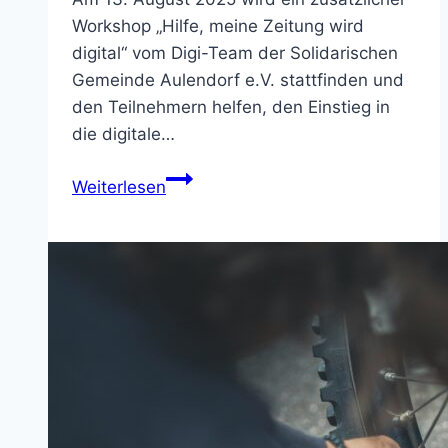
Workshop „Hilfe, meine Zeitung wird
digital“ vom Digi-Team der Solidarischen
Gemeinde Aulendorf e.V. stattfinden und
den Teilnehmern helfen, den Einstieg in
die digitale…
„Hilfe,
Weiterlesen
meine
Zeitung
wird
digital“
–
Ein
Workshop
für
die
Zukunft