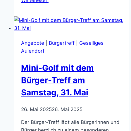
Weiterlesen
mit
dem
offenen
Bürger-
Treff
Angebote
|
Bürgertreff
|
Geselliges
am
Aulendorf
18.
Oktober
Mini-Golf mit dem
um
15
Bürger-Treff am
Uhr
Samstag, 31. Mai
26. Mai 2025
26. Mai 2025
Der Bürger-Treff lädt alle Bürgerinnen und
Bürger herzlich zu einem besonderen