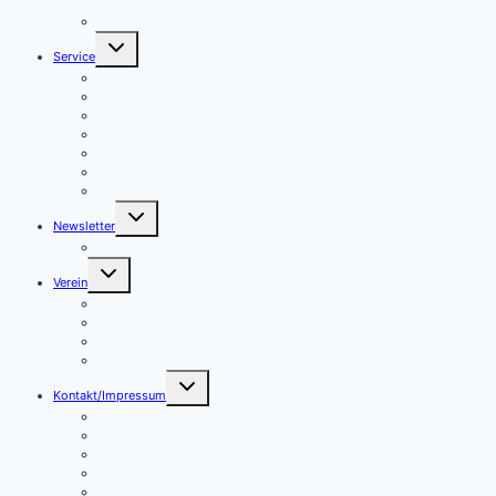
Sommer
August – Gedächtnis stärken – Fit im Kopf!
Untermenü
Service
umschalten
Formulare für Aktive
Formulare für Mitglieder
Geschäftsstelle
Kontakformular
Presseberichte
Übersicht Angebote
Wissen
Untermenü
Newsletter
umschalten
Newsletter Archiv
Untermenü
Verein
umschalten
Geschäftsstelle
Koordinierungskreis
Mitglied werden!
Vorstand
Untermenü
Kontakt/Impressum
umschalten
Cookie-Richtlinie (EU)
Datenschutzerklärung
Datenschutz Mitgliedsantrag
Geschäftsstelle
Kontakformular