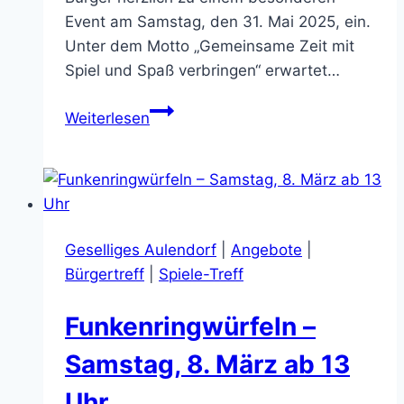
Event am Samstag, den 31. Mai 2025, ein.
Unter dem Motto „Gemeinsame Zeit mit
Spiel und Spaß verbringen“ erwartet…
Mini-
Weiterlesen
Golf
mit
dem
Bürger-
Treff
Geselliges Aulendorf
|
Angebote
|
am
Bürgertreff
|
Spiele-Treff
Samstag,
31.
Funkenringwürfeln –
Mai
Samstag, 8. März ab 13
Uhr