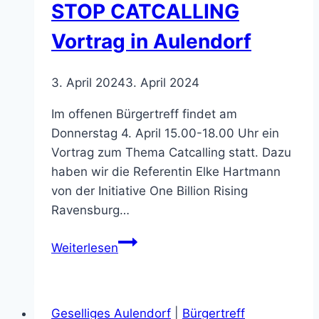
STOP CATCALLING
13
Uhr
Vortrag in Aulendorf
3. April 2024
3. April 2024
Im offenen Bürgertreff findet am
Donnerstag 4. April 15.00-18.00 Uhr ein
Vortrag zum Thema Catcalling statt. Dazu
haben wir die Referentin Elke Hartmann
von der Initiative One Billion Rising
Ravensburg…
STOP
Weiterlesen
CATCALLING
Vortrag
in
Geselliges Aulendorf
|
Bürgertreff
Aulendorf