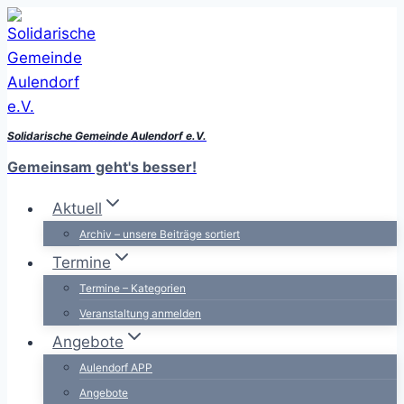
Zum
Inhalt
springen
Solidarische Gemeinde Aulendorf e.V.
Gemeinsam geht's besser!
Aktuell
Archiv – unsere Beiträge sortiert
Termine
Termine – Kategorien
Veranstaltung anmelden
Angebote
Aulendorf APP
Angebote