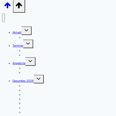
Untermenü
Aktuell
umschalten
Archiv – unsere Beiträge sortiert
Untermenü
Termine
umschalten
Termine – Kategorien
Veranstaltung anmelden
Untermenü
Angebote
umschalten
Aulendorf APP
Angebote
Untermenü
Gesundes 2026
umschalten
Januar – Kleine Schritte
Februar – Abwehrkräfte
März – Darmgesundheit & Wohlbefinden
April – Kleine Impulse – große Wirkung
Mai – Warum Muskel- und Knochengesundheit so wichtig ist
Juni – Herz & Hirn in Bestform – Ein unschlagbares Duo!
Juli – Hitze und Sommergesundheit – gut hydriert durch den