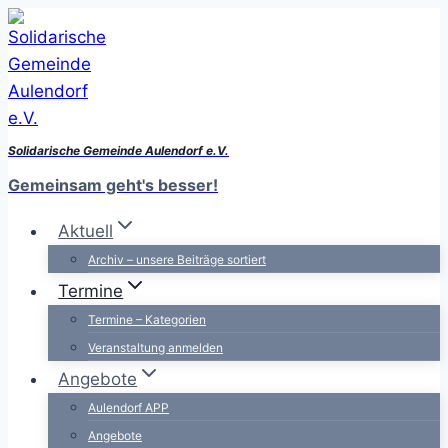
Zum
Inhalt
springen
Solidarische Gemeinde Aulendorf e.V.
Gemeinsam geht's besser!
Aktuell
Archiv – unsere Beiträge sortiert
Termine
Termine – Kategorien
Veranstaltung anmelden
Angebote
Aulendorf APP
Angebote