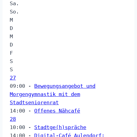
Sa.
So.
M
D
M
D
F
S
S
27
09:00 -
Bewegungsangebot und
Morgengymnastik mit dem
Stadtseniorenrat
14:00 -
Offenes Nähcafé
28
10:00 -
Stadtge(h)spräche
14:00 -
Digital-Café Aulendorf: