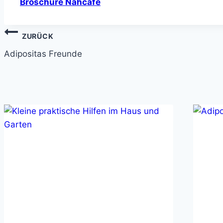
Broschüre Nähcafé
Beitragsnavigation
ZURÜCK
Adipositas Freunde