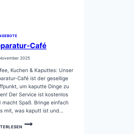
NGEBOTE
paratur-Café
 November 2025
fee, Kuchen & Kaputtes: Unser
aratur-Café ist der gesellige
ffpunkt, um kaputte Dinge zu
ten! Der Service ist kostenlos
 macht Spaß. Bringe einfach
es mit, was kaputt ist und…
REPARATUR-
ITERLESEN
CAFÉ