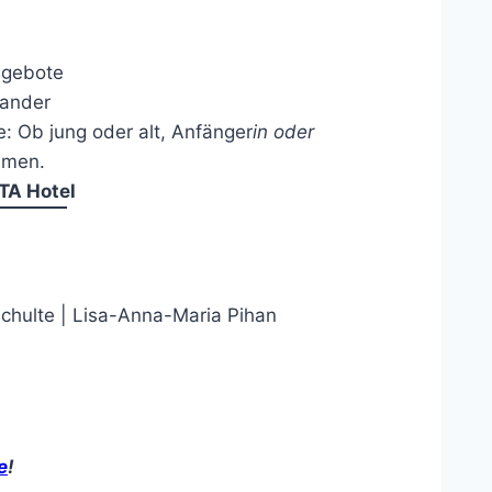
ngebote
nander
e: Ob jung oder alt, Anfänger
in oder
ommen.
TA Hotel
chulte | Lisa-Anna-Maria Pihan
e
!