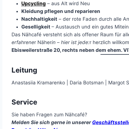
Upcycling
– aus Alt wird Neu
Kleidung pflegen und reparieren
Nachhaltigkeit
– der rote Faden durch alle A
Geselligkeit
– Austausch und ein gutes Mitei
Das Nähcafé versteht sich als offener Raum für all
erfahrene
r Näher
in – hier ist jede:
r herzlich willk
Ebisweilerstraße 20, rechts neben dem ehem. VI
Leitung
Anastasiia Kramarenko | Daria Botsman | Margot S
Service
Sie haben Fragen zum Nähcafé?
Melden Sie sich gerne in unserer
Geschäftsstell