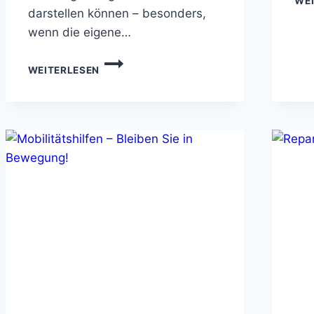
WE
darstellen können – besonders,
wenn die eigene…
KLEINE
WEITERLESEN
PRAKTISCHE
HILFEN
IM
HAUS
UND
GARTEN