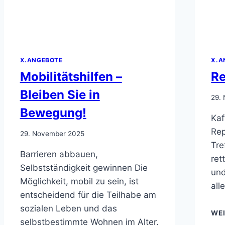
X.ANGEBOTE
X.A
Mobilitätshilfen –
Re
Bleiben Sie in
29.
Bewegung!
Kaf
Rep
29. November 2025
Tre
Barrieren abbauen,
ret
Selbstständigkeit gewinnen Die
und
Möglichkeit, mobil zu sein, ist
all
entscheidend für die Teilhabe am
sozialen Leben und das
WE
selbstbestimmte Wohnen im Alter.